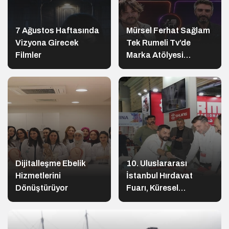
7 Ağustos Haftasında
Mürsel Ferhat Sağlam
Vizyona Girecek
Tek Rumeli Tv’de
Filmler
Marka Atölyesi
Programına Konuk
Oldu
Dijitalleşme Ebelik
10. Uluslararası
Hizmetlerini
İstanbul Hırdavat
Dönüştürüyor
Fuarı, Küresel
Ticaretin Yeni Merkezi
Olmaya Hazırlanıyor