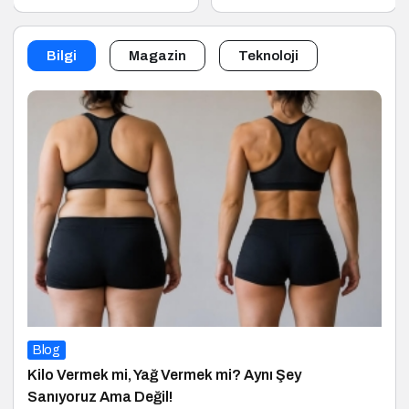
Marka Atölyesi
Fuarı, Küresel
Programına Konuk
Ticaretin Yeni Merkezi
Oldu
Olmaya Hazırlanıyor
Bilgi
Magazin
Teknoloji
Blog
Kilo Vermek mi, Yağ Vermek mi? Aynı Şey
Sanıyoruz Ama Değil!