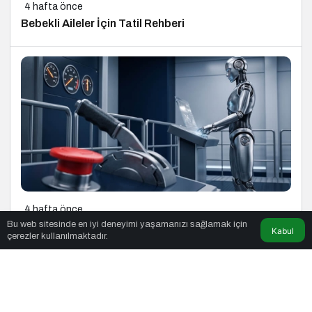
4 hafta önce
Bebekli Aileler İçin Tatil Rehberi
4 hafta önce
Bu web sitesinde en iyi deneyimi yaşamanızı sağlamak için
AI Ajanlarını Üretime Aldık, Ama Frenini Takmayı
Kabul
çerezler kullanılmaktadır.
Unuttuk