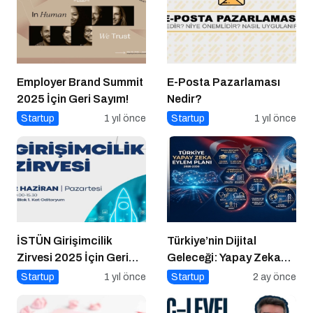
Employer Brand Summit
E-Posta Pazarlaması
2025 İçin Geri Sayım!
Nedir?
Startup
1 yıl önce
Startup
1 yıl önce
İSTÜN Girişimcilik
Türkiye’nin Dijital
Zirvesi 2025 İçin Geri
Geleceği: Yapay Zeka
Sayım
Çağında “BİLGE”
Startup
1 yıl önce
Startup
2 ay önce
Hamlesi