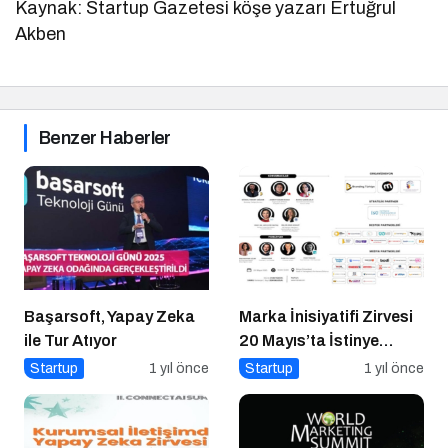
Kaynak: Startup Gazetesi köşe yazarı Ertuğrul
Akben
Benzer Haberler
Başarsoft, Yapay Zeka
Marka İnisiyatifi Zirvesi
ile Tur Atıyor
20 Mayıs’ta İstinye
Üniversitesi’nde!
Startup
1 yıl önce
Startup
1 yıl önce