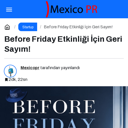
Google I/O 2026 ve Ajan Ekonomisi:
Girişimcinin Yeni Rakibi Arama Kutusu
Paylaş
Yorum Yap
Before Friday Etkinliği İçin Geri Sayım!
Startup
Before Friday Etkinliği İçin Geri
Sayım!
Mexicopr
tarafından yayınlandı
2dk, 22sn