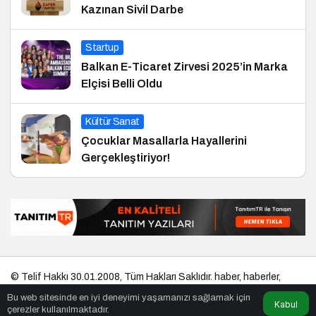
Kazınan Sivil Darbe
Startup
Balkan E-Ticaret Zirvesi 2025’in Marka
Elçisi Belli Oldu
Kültür Sanat
Çocuklar Masallarla Hayallerini
Gerçekleştiriyor!
© Telif Hakkı 30.01.2008, Tüm Hakları Saklıdır.
haber
,
haberler
,
gezilecek yerler
,
en iyiler listesi
,
bihaber
,
startup
,
sağlıklı
,
eshaber
,
Bu web sitesinde en iyi deneyimi yaşamanızı sağlamak için
kadın
,
habertr
Kabul
çerezler kullanılmaktadır.