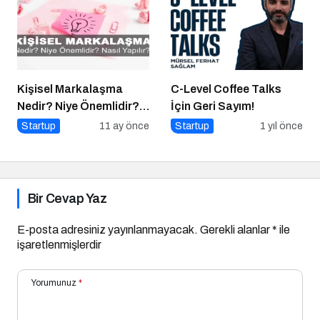
Kişisel Markalaşma
C-Level Coffee Talks
Nedir? Niye Önemlidir?
İçin Geri Sayım!
Kişisel Markalaşma
Startup
11 ay önce
Startup
1 yıl önce
Nasıl Uygulanır?
Bir Cevap Yaz
E-posta adresiniz yayınlanmayacak.
Gerekli alanlar
*
ile
işaretlenmişlerdir
Yorumunuz
*