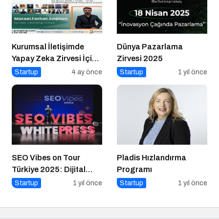
Kurumsal İletişimde
Dünya Pazarlama
Yapay Zeka Zirvesi İçin
Zirvesi 2025
Geri Sayım!
Startup
4 ay önce
Startup
1 yıl önce
SEO Vibes on Tour
Pladis Hızlandırma
Türkiye 2025: Dijital
Programı
Dünyanın Nabzını Tutan
Startup
1 yıl önce
Startup
1 yıl önce
Etkinlik