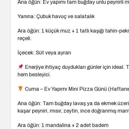
Ana öğün: Ev yapımı tam buğday unlu peynirli m
Yanına: Çubuk havuç ve salatalık
Ara öğün: 1 küçük muz + 1 tatlı kaşığı tahin-pe
reçeli.
İçecek: Süt veya ayran
Enerjiye ihtiyaç duydukları günler için ideal.
hem besleyici.
Cuma – Ev Yapımı Mini Pizza Günü (Haftanın 
Ana öğün: Tam buğday lavaş ya da ekmek üzeri
kaşar peyniri, mısır, zeytin, ince doğranmış man
Ara öğün: 1 mandalina + 2 adet badem