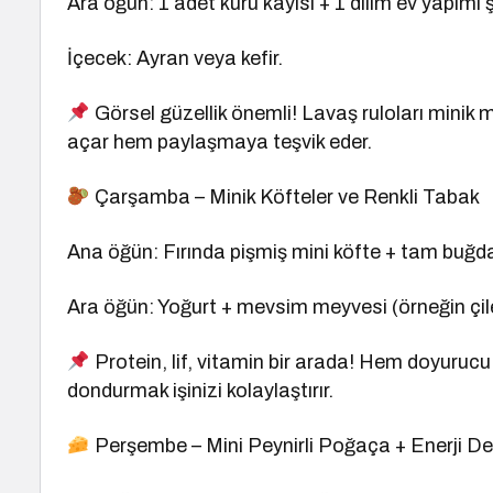
Ara öğün: 1 adet kuru kayısı + 1 dilim ev yapımı ş
İçecek: Ayran veya kefir.
Görsel güzellik önemli! Lavaş ruloları minik mi
açar hem paylaşmaya teşvik eder.
Çarşamba – Minik Köfteler ve Renkli Tabak
Ana öğün: Fırında pişmiş mini köfte + tam buğda
Ara öğün: Yoğurt + mevsim meyvesi (örneğin çile
Protein, lif, vitamin bir arada! Hem doyurucu
dondurmak işinizi kolaylaştırır.
Perşembe – Mini Peynirli Poğaça + Enerji De