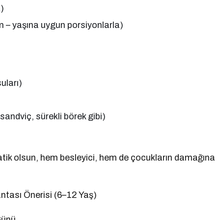
)
m – yaşına uygun porsiyonlarla)
uları)
sandviç, sürekli börek gibi)
pratik olsun, hem besleyici, hem de çocukların damağına
ntası Önerisi (6–12 Yaş)
Günü