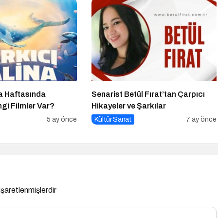
a Haftasında
Senarist Betül Fırat’tan Çarpıcı
gi Filmler Var?
Hikayeler ve Şarkılar
5 ay önce
Kültür Sanat
7 ay önce
 işaretlenmişlerdir