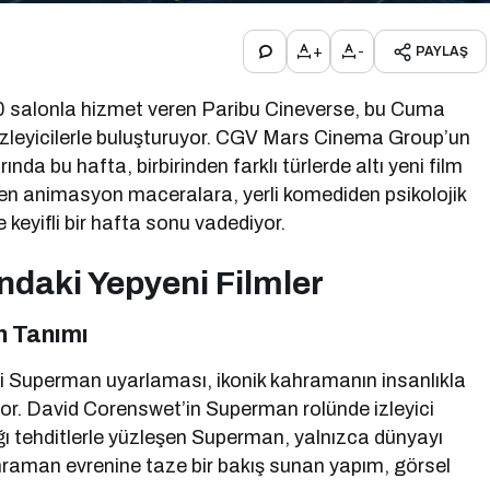
+
-
PAYLAŞ
640 salonla hizmet veren Paribu Cineverse, bu Cuma
ı izleyicilerle buluşturuyor. CGV Mars Cinema Group’un
nda bu hafta, birbirinden farklı türlerde altı yeni film
en animasyon maceralara, yerli komediden psikolojik
keyifli bir hafta sonu vadediyor.
aki Yepyeni Filmler
n Tanımı
i Superman uyarlaması, ikonik kahramanın insanlıkla
lıyor. David Corenswet’in Superman rolünde izleyici
ığı tehditlerle yüzleşen Superman, yalnızca dünyayı
ahraman evrenine taze bir bakış sunan yapım, görsel