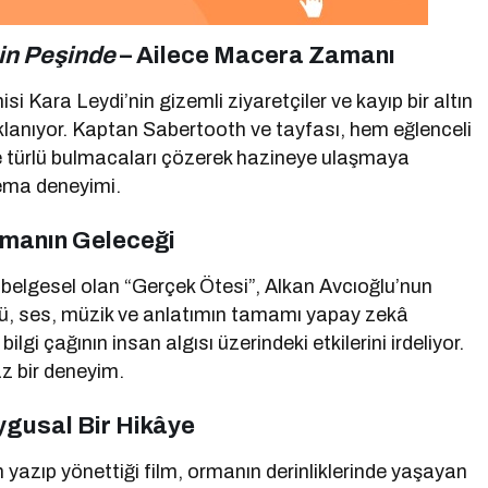
in Peşinde
– Ailece Macera Zamanı
 Kara Leydi’nin gizemli ziyaretçiler ve kayıp bir altın
klanıyor. Kaptan Sabertooth ve tayfası, hem eğlenceli
e türlü bulmacaları çözerek hazineye ulaşmaya
inema deneyimi.
emanın Geleceği
ı belgesel olan “Gerçek Ötesi”, Alkan Avcıoğlu’nun
tü, ses, müzik ve anlatımın tamamı yapay zekâ
gi çağının insan algısı üzerindeki etkilerini irdeliyor.
z bir deneyim.
ygusal Bir Hikâye
azıp yönettiği film, ormanın derinliklerinde yaşayan