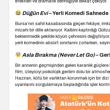
efektleri ve dramatik derinliğiyle dikkat çekiyor.
Düğün Evi
– Yerli Komedi Sahnede
Bursa’nın sahil kasabasında geçen hikâye, imkân
mizahi bir dille aktarıyor. Kalbini kaptırdığı Gü
beklenmedik şekilde köyün çehresini değiştiriyo
yerli komedinin absürt sınırlarını zorlarken, sey
Asla Bırakma (Never Let Go)
– Ger
Bir annenin geçmişinden gelen karanlık güçlere
film, izleyiciyi psikolojik gerilim dolu bir atmosf
Haziran, kötü bir varlıktan korunmak için bir diz
uyarılarını sorgulamaya başladığında işler kontro