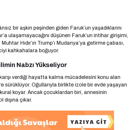
sız bir aşkın peşinden giden Faruk’un yaşadıklarını
lizar’a ulaşamayacağını düşünen Faruk’un intihar girişimi,
r. Muhtar Hıdır’ın Trump’ı Mudanya’ya getirme çabası,
irciyi kahkahalara boğuyor.
ilimin Nabzı Yükseliyor
 karşı verdiği hayatta kalma mücadelesini konu alan
ere sürüklüyor. Oğullarıyla birlikte izole bir evde yaşayan
i kural koyar. Ancak çocuklardan biri, annesinin
l dışına çıkar.