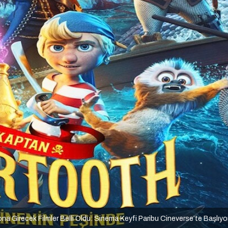
na Girecek Filmler Belli Oldu: Sinema Keyfi Paribu Cineverse’te Başlıyo