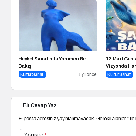
Heykel Sanatında Yorumcu Bir
13 Mart Cum
Bakış
Vizyonda Han
Kültür Sanat
1 yıl önce
Kültür Sanat
Bir Cevap Yaz
E-posta adresiniz yayınlanmayacak.
Gerekli alanlar
*
ile
Yorumunuz
*