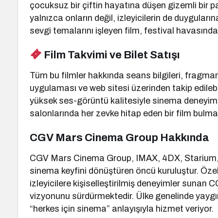
çocuksuz bir çiftin hayatına düşen gizemli bir pa
yalnızca onların değil, izleyicilerin de duygular
sevgi temalarını işleyen film, festival havasında 
Film Takvimi ve Bilet Satışı
Tüm bu filmler hakkında seans bilgileri, fragman
uygulaması ve web sitesi üzerinden takip edilebili
yüksek ses-görüntü kalitesiyle sinema deneyimi
salonlarında her zevke hitap eden bir film bul
CGV Mars Cinema Group Hakkında
CGV Mars Cinema Group, IMAX, 4DX, Starium, Scr
sinema keyfini dönüştüren öncü kuruluştur. Öze
izleyicilere kişiselleştirilmiş deneyimler sunan 
vizyonunu sürdürmektedir. Ülke genelinde yayg
“herkes için sinema” anlayışıyla hizmet veriyor.