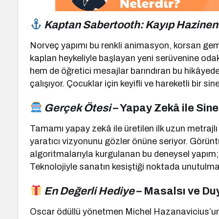
Kaptan Sabertooth: Kayıp Hazinen
Norveç yapımı bu renkli animasyon, korsan gemisi
kaplan heykeliyle başlayan yeni serüvenine oda
hem de öğretici mesajlar barındıran bu hikâyed
çalışıyor. Çocuklar için keyifli ve hareketli bir s
Gerçek Ötesi
– Yapay Zekâ ile Sin
Tamamı yapay zekâ ile üretilen ilk uzun metrajl
yaratıcı vizyonunu gözler önüne seriyor. Görün
algoritmalarıyla kurgulanan bu deneysel yapım; bil
Teknolojiyle sanatın kesiştiği noktada unutulma
En Değerli Hediye
– Masalsı ve Du
Oscar ödüllü yönetmen Michel Hazanavicius’un y