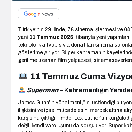
Türkiye’nin 29 ilinde, 78 sinema işletmesi ve 
yani
11 Temmuz 2025
itibarıyla yeni yapımlar
teknolojik altyapısıyla donatılan sinema salonları
gösterime giriyor. Süper kahraman hikayelerind
gerilime uzanan film yelpazesi, sinemaseverlere 
11 Temmuz Cuma Vizyond
Superman
– Kahramanlığın Yenide
James Gunn’ın yönetmenliğini üstlendiği bu yen
ilişkisini ve içsel mücadelesini mercek altına a
karşısına çıktığı filmde, Lex Luthor’un kurgulad
değil, kendi varoluşunu da sorguluyor. Süper k