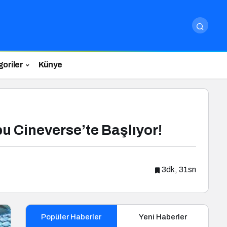
oriler
Künye
bu Cineverse’te Başlıyor!
3dk, 31sn
Popüler Haberler
Yeni Haberler