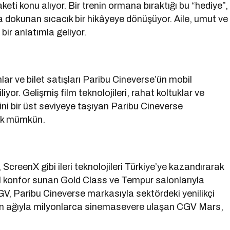
keti konu alıyor. Bir trenin ormana bıraktığı bu “hediye”,
ına dokunan sıcacık bir hikâyeye dönüşüyor. Aile, umut ve
bir anlatımla geliyor.
lar ve bilet satışları Paribu Cineverse’ün mobil
yor. Gelişmiş film teknolojileri, rahat koltuklar ve
ni bir üst seviyeye taşıyan Paribu Cineverse
mak mümkün.
eenX gibi ileri teknolojileri Türkiye’ye kazandırarak
l konfor sunan Gold Class ve Tempur salonlarıyla
CGV, Paribu Cineverse markasıyla sektördeki yenilikçi
ın ağıyla milyonlarca sinemasevere ulaşan CGV Mars,