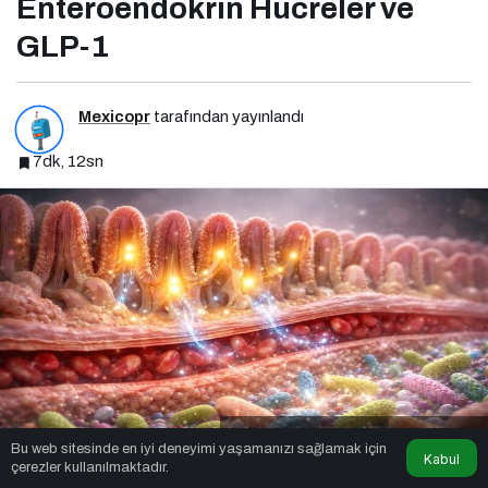
Enteroendokrin Hücreler ve
GLP-1
Mexicopr
tarafından yayınlandı
7dk, 12sn
Enteroendokrin Hücreler ve GLP-1
Bu web sitesinde en iyi deneyimi yaşamanızı sağlamak için
Kabul
çerezler kullanılmaktadır.