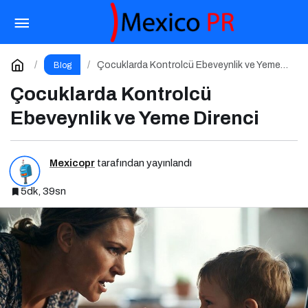
Enteroendokrin Hücreler ve GLP-1
Paylaş
Yorum Yap
Çocuklarda Kontrolcü Ebeveynlik ve Yeme
Blog
Direnci
Çocuklarda Kontrolcü
Ebeveynlik ve Yeme Direnci
Mexicopr
tarafından yayınlandı
5dk, 39sn