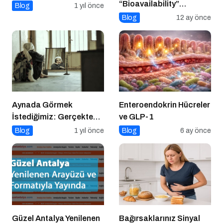
“Bioavailability”
Blog
1 yıl önce
Kavramı: Hangi Besin Ne
Blog
12 ay önce
Kadar Emilir?
Aynada Görmek
Enteroendokrin Hücreler
İstediğimiz: Gerçekten
ve GLP-1
Kimiz?
Blog
1 yıl önce
Blog
6 ay önce
Güzel Antalya Yenilenen
Bağırsaklarınız Sinyal