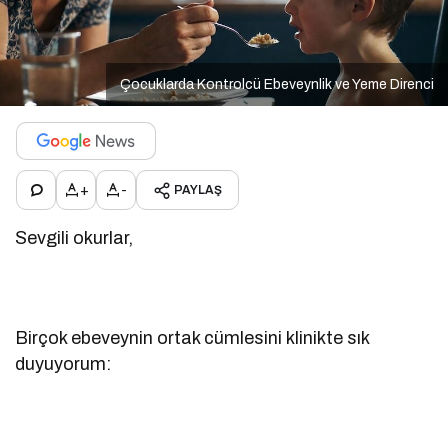
Çocuklarda Kontrolcü Ebeveynlik ve Yeme Direnci
+
-
PAYLAŞ
Sevgili okurlar,
Birçok ebeveynin ortak cümlesini klinikte sık
duyuyorum: