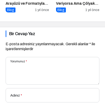
Arayüzü ve Formatıyla
Veriyorsa Ama Çölyak
Yayında
Değilseniz
Blog
1 yıl önce
Blog
1 yıl önce
Bir Cevap Yaz
E-posta adresiniz yayınlanmayacak.
Gerekli alanlar
*
ile
işaretlenmişlerdir
Yorumunuz
*
Adınız
*