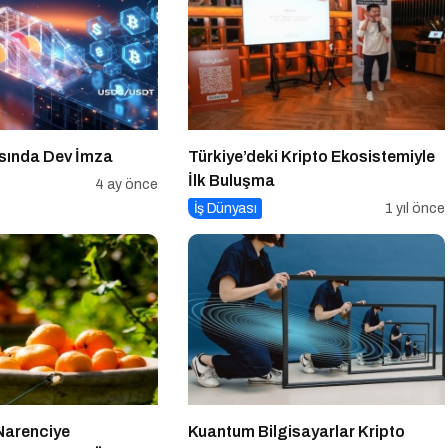
sında Dev İmza
Türkiye’deki Kripto Ekosistemiyle
İlk Buluşma
4 ay önce
İş Dünyası
1 yıl önce
Narenciye
Kuantum Bilgisayarlar Kripto