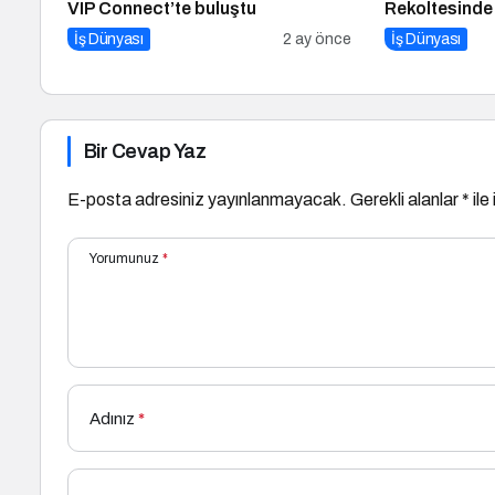
VIP Connect’te buluştu
Rekoltesinde
Yüzde 34 Aza
İş Dünyası
2 ay önce
İş Dünyası
Bir Cevap Yaz
E-posta adresiniz yayınlanmayacak.
Gerekli alanlar
*
ile
Yorumunuz
*
Adınız
*