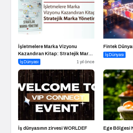
İşletmelere Marka Vizyonu
Fintek Dünya
Kazandıran Kitap: Stratejik Marka
İş Dünyası
Yönetimi
İş Dünyası
1 yıl önce
İş dünyasının zirvesi WORLDEF
Ege Bölgesi 