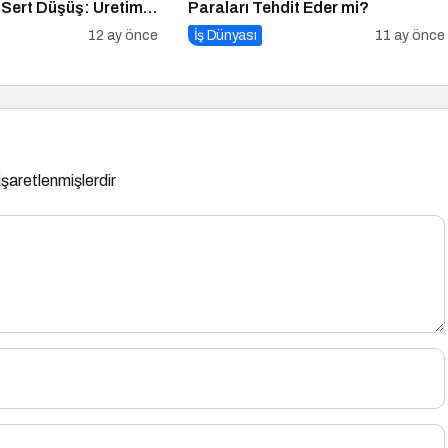
 Sert Düşüş: Üretim
Paraları Tehdit Eder mi?
ldı
12 ay önce
İş Dünyası
11 ay önce
 işaretlenmişlerdir