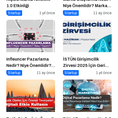
1.0 Etkinliği
Niye Önemlidir? Marka
Oluşturma Nasıl Yapılır?
Startup
1 yıl önce
Startup
11 ay önce
Infleuncer Pazarlama
İSTÜN Girişimcilik
Nedir? Niye Önemlidir?
Zirvesi 2025 İçin Geri
Influencer Pazarlama
Sayım
Startup
11 ay önce
Startup
1 yıl önce
Nasıl Yapılır?