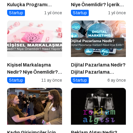
Kuluçka Programı
Niye Önemlidir? İçerik
Başvuruları Devam
Üretimi Nasıl Yapılır?
Startup
1 yıl önce
Startup
1 yıl önce
Ediyor
Kişisel Markalaşma
Dijital Pazarlama Nedir?
Nedir? Niye Önemlidir?
Dijital Pazarlama
Kişisel Markalaşma
Kariyeri Nasıl İnşa Edilir?
Startup
11 ay önce
Startup
6 ay önce
Nasıl Uygulanır?
Kadın Girişimciler İçin
Reklam Algısı Nedir?