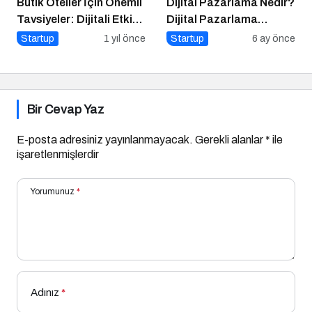
Butik Oteller İçin Önemli
Dijital Pazarlama Nedir?
Tavsiyeler: Dijitali Etkin
Dijital Pazarlama
Kullanın
Kariyeri Nasıl İnşa Edilir?
Startup
1 yıl önce
Startup
6 ay önce
Bir Cevap Yaz
E-posta adresiniz yayınlanmayacak.
Gerekli alanlar
*
ile
işaretlenmişlerdir
Yorumunuz
*
Adınız
*