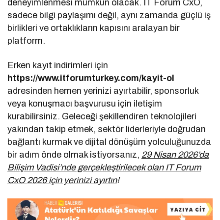
deneyimlenmesi mümkün olacak. IT Forum CxO,
sadece bilgi paylaşımı değil, aynı zamanda güçlü iş
birlikleri ve ortaklıkların kapısını aralayan bir
platform.
Erken kayıt indirimleri için
https://www.itforumturkey.com/kayit-ol
adresinden hemen yerinizi ayırtabilir, sponsorluk
veya konuşmacı başvurusu için iletişim
kurabilirsiniz. Geleceği şekillendiren teknolojileri
yakından takip etmek, sektör liderleriyle doğrudan
bağlantı kurmak ve dijital dönüşüm yolculuğunuzda
bir adım önde olmak istiyorsanız,
29 Nisan 2026’da
Bilişim Vadisi’nde gerçekleştirilecek olan IT Forum
CxO 2026 için yerinizi ayırtın
!