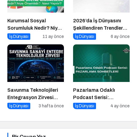
Kurumsal Sosyal
2026’da İş Dünyasını
Sorumluluk Nedir? Niye
Şekillendiren Trendler
Önemlidir? Kurumsal
Talk N Training “İlham
İş Dünyası
11 ay önce
İş Dünyası
6 ay önce
Sosyal Sorumluluk Nasıl
Veren Buluşmalar”
Yapılır?
Serisinde!
Savunma Teknolojileri
Pazarlama Odaklı
Entegrasyon Zirvesi
Podcast Serisi:
Ankara’da
Pazarlama Sohbetleri
İş Dünyası
3 hafta önce
İş Dünyası
4 ay önce
Gerçekleşecek!