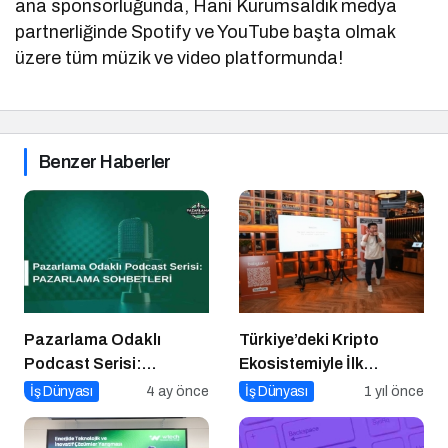
ana sponsorluğunda, Hani Kurumsaldık medya
partnerliğinde Spotify ve YouTube başta olmak
üzere tüm müzik ve video platformunda!
Benzer Haberler
Pazarlama Odaklı
Türkiye’deki Kripto
Podcast Serisi:
Ekosistemiyle İlk
Pazarlama Sohbetleri
Buluşma
İş Dünyası
4 ay önce
İş Dünyası
1 yıl önce