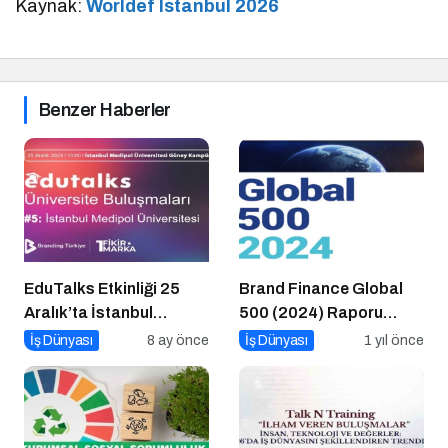
Kaynak:
Worldef Istanbul 2026
Benzer Haberler
EduTalks Etkinliği 25
Brand Finance Global
Aralık’ta İstanbul
500 (2024) Raporu
Medipol
Yayımlandı!
İş Dünyası
8 ay önce
İş Dünyası
1 yıl önce
Üniversitesi’nde!