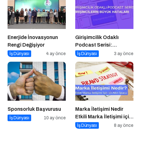
Enerjide İnovasyonun
Girişimcilik Odaklı
Rengi Değişiyor
Podcast Serisi:
Girişimcilerin Büyük
İş Dünyası
4 ay önce
İş Dünyası
3 ay önce
Hataları
Sponsorluk Başvurusu
Marka İletişimi Nedir
Etkili Marka İletişimi için
İş Dünyası
10 ay önce
10 Altın Öneri
İş Dünyası
8 ay önce