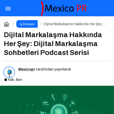
Yılın En Büyük E-Ticaret Fuarı: WORLDEF
Istanbul 2026
Paylaş
Yorum Yap
Dijital Markalaşma Hakkında Her Şey:
İş Dünyası
Dijital Markalaşma Sohbetleri Podcast
Serisi
Dijital Markalaşma Hakkında
Her Şey: Dijital Markalaşma
Sohbetleri Podcast Serisi
Mexicopr
tarafından yayınlandı
4dk, 8sn