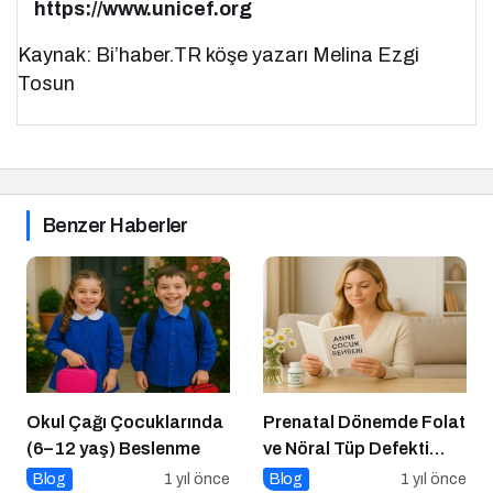
https://www.unicef.org
Kaynak: Bi’haber.TR köşe yazarı Melina Ezgi
Tosun
Benzer Haberler
Okul Çağı Çocuklarında
Prenatal Dönemde Folat
(6–12 yaş) Beslenme
ve Nöral Tüp Defekti
İlişkisi
Blog
1 yıl önce
Blog
1 yıl önce