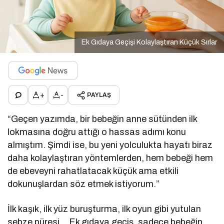
Ek Gıdaya Geçişi Kolaylaştıran Küçük Sırlar
+
-
PAYLAŞ
“Geçen yazımda, bir bebeğin anne sütünden ilk
lokmasına doğru attığı o hassas adımı konu
almıştım. Şimdi ise, bu yeni yolculukta hayatı biraz
daha kolaylaştıran yöntemlerden, hem bebeği hem
de ebeveyni rahatlatacak küçük ama etkili
dokunuşlardan söz etmek istiyorum.”
İlk kaşık, ilk yüz buruşturma, ilk oyun gibi yutulan
sebze püresi… Ek gıdaya geçiş, sadece bebeğin