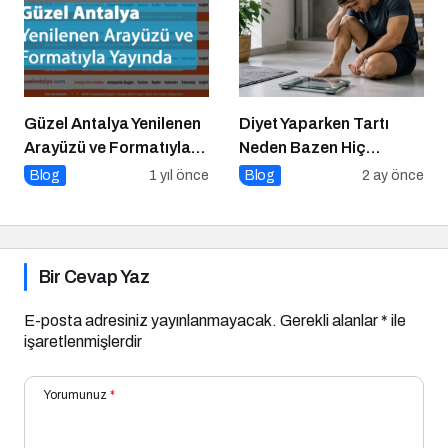
Güzel Antalya Yenilenen
Diyet Yaparken Tartı
Arayüzü ve Formatıyla
Neden Bazen Hiç
Yayında
Oynamaz?
Blog
1 yıl önce
Blog
2 ay önce
Bir Cevap Yaz
E-posta adresiniz yayınlanmayacak.
Gerekli alanlar
*
ile
işaretlenmişlerdir
Yorumunuz
*