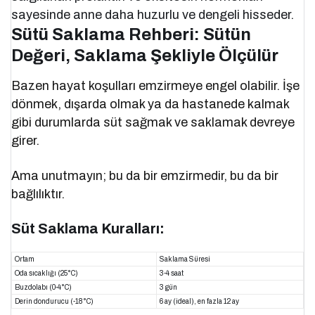
sayesinde anne daha huzurlu ve dengeli hisseder.
Sütü Saklama Rehberi: Sütün
Değeri, Saklama Şekliyle Ölçülür
Bazen hayat koşulları emzirmeye engel olabilir. İşe
dönmek, dışarda olmak ya da hastanede kalmak
gibi durumlarda süt sağmak ve saklamak devreye
girer.
Ama unutmayın; bu da bir emzirmedir, bu da bir
bağlılıktır.
Süt Saklama Kuralları:
Ortam
Saklama Süresi
Oda sıcaklığı (25°C)
3-4 saat
Buzdolabı (0-4°C)
3 gün
Derin dondurucu (-18°C)
6 ay (ideal), en fazla 12 ay