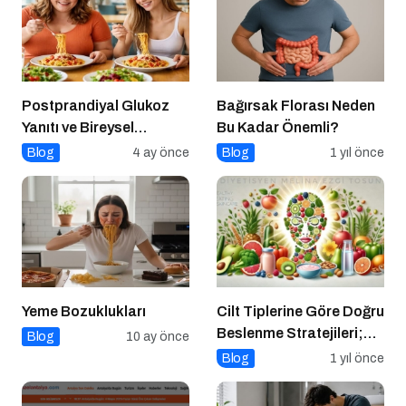
Postprandiyal Glukoz
Bağırsak Florası Neden
Yanıtı ve Bireysel
Bu Kadar Önemli?
Farklılıklar
Blog
4 ay önce
Blog
1 yıl önce
Yeme Bozuklukları
Cilt Tiplerine Göre Doğru
Beslenme Stratejileri;
Blog
10 ay önce
Genç ve Parlak Cilt İçin
Blog
1 yıl önce
Doğru Besinler