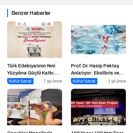
Benzer Haberler
Türk Edebiyatının Yeni
Prof. Dr. Hasip Pektaş
Yüzyılına Güçlü Katkı:
Anlatıyor: Ekslibris ve
“100 Yazar 100 Yeni
Yeni Kültürel Formlar
Kültür Sanat
7 ay önce
Kültür Sanat
1 yıl önce
Eser” Projesi Ödül
Gecesi