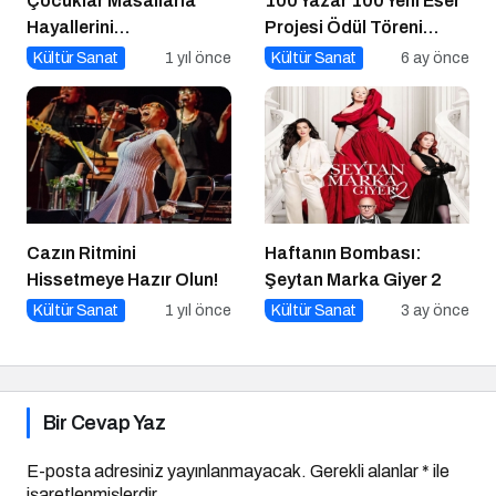
Çocuklar Masallarla
100 Yazar 100 Yeni Eser
Hayallerini
Projesi Ödül Töreni
Gerçekleştiriyor!
Gerçekleşti
Kültür Sanat
1 yıl önce
Kültür Sanat
6 ay önce
Cazın Ritmini
Haftanın Bombası:
Hissetmeye Hazır Olun!
Şeytan Marka Giyer 2
Kültür Sanat
1 yıl önce
Kültür Sanat
3 ay önce
Bir Cevap Yaz
E-posta adresiniz yayınlanmayacak.
Gerekli alanlar
*
ile
işaretlenmişlerdir