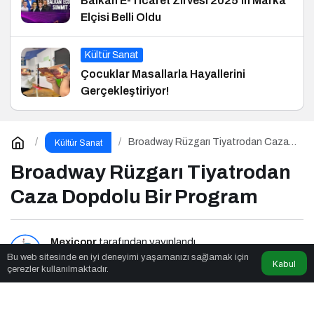
Balkan E-Ticaret Zirvesi 2025’in Marka
Elçisi Belli Oldu
Kültür Sanat
Çocuklar Masallarla Hayallerini
Gerçekleştiriyor!
Broadway Rüzgarı Tiyatrodan Caza
Kültür Sanat
Dopdolu Bir Program
Broadway Rüzgarı Tiyatrodan
Caza Dopdolu Bir Program
Mexicopr
tarafından yayınlandı
Bu web sitesinde en iyi deneyimi yaşamanızı sağlamak için
Kabul
çerezler kullanılmaktadır.
2dk, 35sn