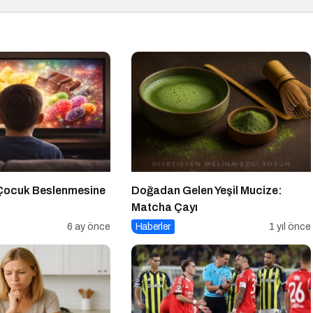
 Çocuk Beslenmesine
Doğadan Gelen Yeşil Mucize:
Matcha Çayı
6 ay önce
Haberler
1 yıl önce