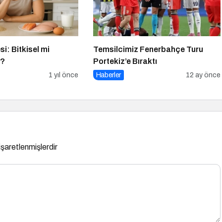
si: Bitkisel mi
Temsilcimiz Fenerbahçe Turu
ı?
Portekiz’e Bıraktı
1 yıl önce
Haberler
12 ay önce
 işaretlenmişlerdir