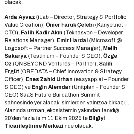
olacak.
Arda Ayvaz
(iLab – Director, Strategy & Portfolio
Value Creation),
Ömer Faruk Çelebi
(Kariyer.net –
CTO),
Fatih Kadir Akın
(Teknasyon – Developer
Relations Manager),
Emir Hardal
(Microsoft @
Logosoft – Partner Success Manager),
Melih
Sakarya
(Testinium – Founder & CEO),
Özge
Öz
(QNBEYOND Ventures – Partner),
Salih
Ergüt
(OREDATA – Chief Innovation & Strategy
Officer),
Enes Zahid Urhan
(easyapp.ai – Founder
& CEO) ve
Engin Alemdar
(Unitplan – Founder &
CEO) SaaS Future Buildathon Summit
sahnesinde yer alacak isimlerden yalnızca birkaçı…
Alanında uzman, ekosistemin yakından tanıdığı
20’den fazla isim 11 Ekim 2025’te
Bilgiyi
Ticarileştirme Merkezi
‘nde olacak.