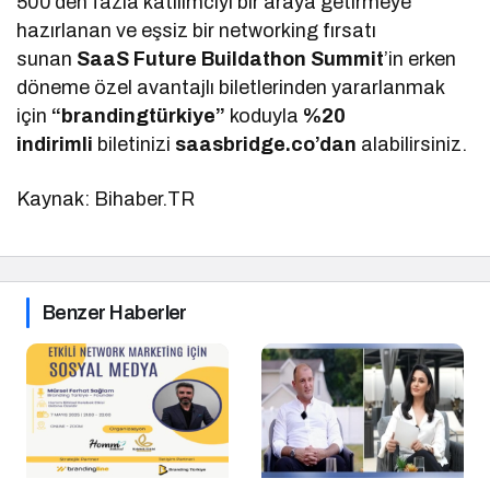
500’den fazla katılımcıyı bir araya getirmeye
hazırlanan ve eşsiz bir networking fırsatı
sunan
SaaS Future Buildathon Summit
’in erken
döneme özel avantajlı biletlerinden yararlanmak
için
“brandingtürkiye”
koduyla
%20
indirimli
biletinizi
saasbridge.co’dan
alabilirsiniz.
Kaynak: Bihaber.TR
Benzer Haberler