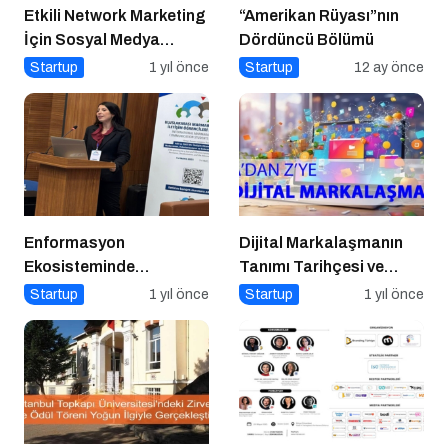
Etkili Network Marketing
“Amerikan Rüyası”nın
İçin Sosyal Medya
Dördüncü Bölümü
Etkinliği İçin Geri Sayım!
Startup
1 yıl önce
Startup
12 ay önce
Enformasyon
Dijital Markalaşmanın
Ekosisteminde
Tanımı Tarihçesi ve
Dezenformasyon ve
Önemi
Startup
1 yıl önce
Startup
1 yıl önce
Çözüm Arayışları