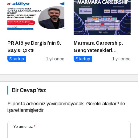
PR Atölye Dergisi’nin 9.
Marmara Careership,
Sayısı Çıktı!
Genç Yetenekleri
Geleceğin İş Dünyasıyla
Startup
1 yıl önce
Startup
1 yıl önce
Buluşturuyor!
Bir Cevap Yaz
E-posta adresiniz yayınlanmayacak.
Gerekli alanlar
*
ile
işaretlenmişlerdir
Yorumunuz
*