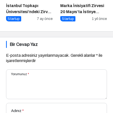
İstanbul Topkapı
Marka İnisiyatifi Zirvesi
Üniversitesi’ndeki Zirve
20 Mayıs’ta İstinye
ve Ödül Töreni Yoğun
Üniversitesi’nde!
Startup
7 ay önce
Startup
1 yıl önce
İlgiyle Gerçekleşti
Bir Cevap Yaz
E-posta adresiniz yayınlanmayacak.
Gerekli alanlar
*
ile
işaretlenmişlerdir
Yorumunuz
*
Adınız
*