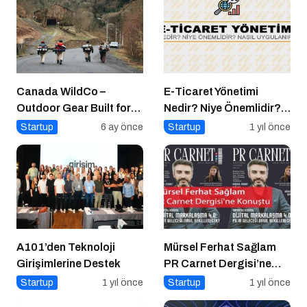
Canada WildCo –
E-Ticaret Yönetimi
Outdoor Gear Built for
Nedir? Niye Önemlidir?
Canada’s Wild
E-Ticaret Yönetimi Nasıl
Startup
6 ay önce
Startup
1 yıl önce
Conditions
Yapılır?
A101’den Teknoloji
Mürsel Ferhat Sağlam
Girişimlerine Destek
PR Carnet Dergisi’ne
Konuştu
Startup
1 yıl önce
Startup
1 yıl önce