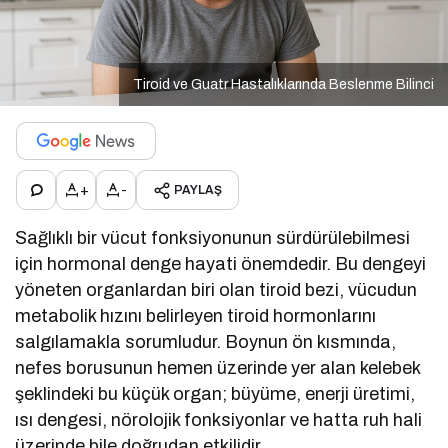
Tiroid ve Guatr Hastalıklarında Beslenme Bilinci
+
-
PAYLAŞ
Sağlıklı bir vücut fonksiyonunun sürdürülebilmesi
için hormonal denge hayati önemdedir. Bu dengeyi
yöneten organlardan biri olan tiroid bezi, vücudun
metabolik hızını belirleyen tiroid hormonlarını
salgılamakla sorumludur. Boynun ön kısmında,
nefes borusunun hemen üzerinde yer alan kelebek
şeklindeki bu küçük organ; büyüme, enerji üretimi,
ısı dengesi, nörolojik fonksiyonlar ve hatta ruh hali
üzerinde bile doğrudan etkilidir.