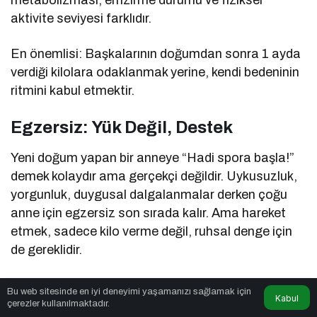
metabolizması, emzirme durumu ve fiziksel
aktivite seviyesi farklıdır.
En önemlisi: Başkalarının doğumdan sonra 1 ayda
verdiği kilolara odaklanmak yerine, kendi bedeninin
ritmini kabul etmektir.
Egzersiz: Yük Değil, Destek
Yeni doğum yapan bir anneye “Hadi spora başla!”
demek kolaydır ama gerçekçi değildir. Uykusuzluk,
yorgunluk, duygusal dalgalanmalar derken çoğu
anne için egzersiz son sırada kalır. Ama hareket
etmek, sadece kilo verme değil, ruhsal denge için
de gereklidir.
Neler yapılabilir?
Bu web sitesinde en iyi deneyimi yaşamanızı sağlamak için
Kabul
çerezler kullanılmaktadır.
Günde 20 dakikalık tempolu yürüyüşler