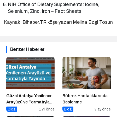
NIH Office of Dietary Supplements: Iodine,
Selenium, Zinc, Iron – Fact Sheets
Kaynak: Bihaber.TR köşe yazarı Melina Ezgi Tosun
Benzer Haberler
Güzel Antalya Yenilenen
Böbrek Hastalıklarında
Arayüzü ve Formatıyla
Beslenme
Yayında
Blog
1 yıl önce
Blog
9 ay önce