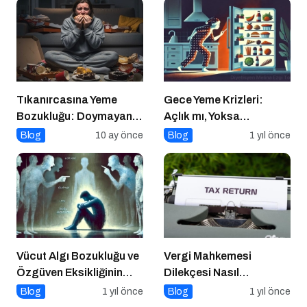
Tıkanırcasına Yeme
Gece Yeme Krizleri:
Bozukluğu: Doymayan
Açlık mı, Yoksa
Duygular
Duygusal İhtiyaçlar mı?
Blog
10 ay önce
Blog
1 yıl önce
Vücut Algı Bozukluğu ve
Vergi Mahkemesi
Özgüven Eksikliğinin
Dilekçesi Nasıl
Görünmeyen Kökleri
Hazırlanır?
Blog
1 yıl önce
Blog
1 yıl önce