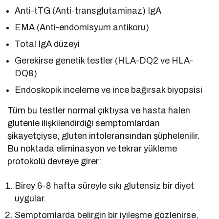
Anti-tTG (Anti-transglutaminaz) IgA
EMA (Anti-endomisyum antikoru)
Total IgA düzeyi
Gerekirse genetik testler (HLA-DQ2 ve HLA-
DQ8)
Endoskopik inceleme ve ince bağırsak biyopsisi
Tüm bu testler normal çıktıysa ve hasta halen
glutenle ilişkilendirdiği semptomlardan
şikayetçiyse, gluten intoleransından şüphelenilir.
Bu noktada eliminasyon ve tekrar yükleme
protokolü devreye girer:
Birey 6-8 hafta süreyle sıkı glutensiz bir diyet
uygular.
Semptomlarda belirgin bir iyileşme gözlenirse,