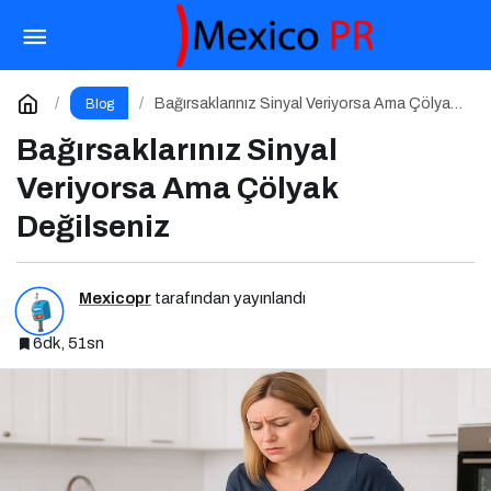
Online İtibar Yönetimi Nedir? Niye Önemlidir?
Online İtibar Yönetimi Nasıl Uygulanır?
Paylaş
Yorum Yap
Bağırsaklarınız Sinyal Veriyorsa Ama Çölyak
Blog
Değilseniz
Bağırsaklarınız Sinyal
Veriyorsa Ama Çölyak
Değilseniz
Mexicopr
tarafından yayınlandı
6dk, 51sn