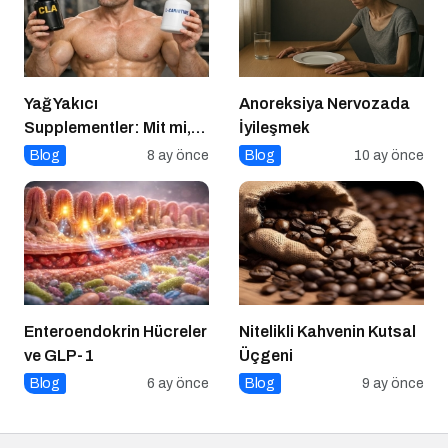
Yağ Yakıcı
Anoreksiya Nervozada
Supplementler: Mit mi,
İyileşmek
Gerçek mi?
Blog
8 ay önce
Blog
10 ay önce
Enteroendokrin Hücreler
Nitelikli Kahvenin Kutsal
ve GLP-1
Üçgeni
Blog
6 ay önce
Blog
9 ay önce