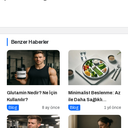
Benzer Haberler
Glutamin Nedir? Ne İçin
Minimalist Beslenme: Az
Kullanılır?
ile Daha Sağlıklı
Yaşamak
Blog
8 ay önce
Blog
1 yıl önce