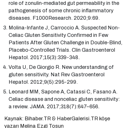
role of zonulin-mediated gut permeability in the
pathogenesis of some chronic inflammatory
diseases. F1000Research. 2020;9:69.
Molina-Infante J, Carroccio A. Suspected Non-
Celiac Gluten Sensitivity Confirmed in Few
Patients After Gluten Challenge in Double-Blind,
Placebo-Controlled Trials. Clin Gastroenterol
Hepatol. 2017;15(3):339-348.
Volta U, De Giorgio R. New understanding of
gluten sensitivity. Nat Rev Gastroenterol
Hepatol. 2012;9(5):295-299.
Leonard MM, Sapone A, Catassi C, Fasano A.
Celiac disease and nonceliac gluten sensitivity:
a review. JAMA. 2017;318(7):647–656.
Kaynak: Bihaber.TR & HaberGalerisi.TR köşe
yazarı Melina Ezgi Tosun