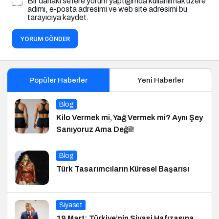
Bir dahaki sefere yorum yaptığımda kullanılmak üzere
adımı, e-posta adresimi ve web site adresimi bu
tarayıcıya kaydet.
YORUM GÖNDER
Popüler Haberler
Yeni Haberler
Blog
Kilo Vermek mi, Yağ Vermek mi? Aynı Şey
Sanıyoruz Ama Değil!
Blog
Türk Tasarımcıların Küresel Başarısı
Siyaset
19 Mart: Türkiye’nin Siyasi Hafızasına