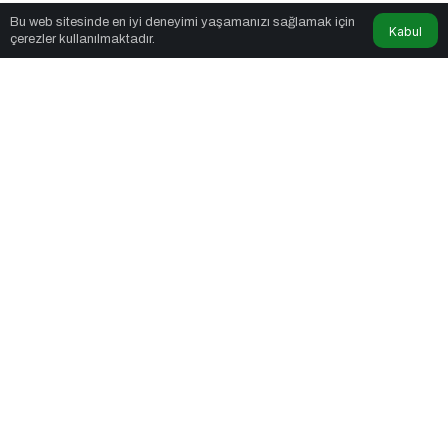
Bu web sitesinde en iyi deneyimi yaşamanızı sağlamak için
Kabul
Mexicopr
tarafından yayınlandı
çerezler kullanılmaktadır.
6dk, 31sn
Online İtibar Yönetimi Nedir? Niye Önemlidir? Online İtibar Yönetimi
Nasıl Uygulanır?
PAYLAŞ