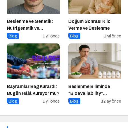
Beslenme ve Genetik:
Doğum Sonrası Kilo
Nutrigenetik ve
Verme ve Beslenme
Nutrigenomik’in Rolü
Blog
1 yıl önce
Blog
1 yıl önce
Bayramlar Bağ Kurardı:
Beslenme Biliminde
Bugün Hâlâ Kuruyor mu?
“Bioavailability”
Kavramı: Hangi Besin Ne
Blog
1 yıl önce
Blog
12 ay önce
Kadar Emilir?