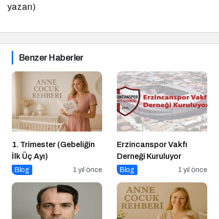
yazarı)
Benzer Haberler
1. Trimester (Gebeliğin
Erzincanspor Vakfı
İlk Üç Ayı)
Derneği Kuruluyor
Blog
1 yıl önce
Blog
1 yıl önce