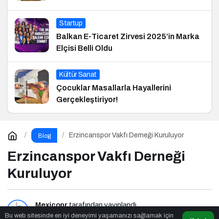
Startup
Balkan E-Ticaret Zirvesi 2025’in Marka
Elçisi Belli Oldu
Kültür Sanat
Çocuklar Masallarla Hayallerini
Gerçekleştiriyor!
Erzincanspor Vakfı Derneği Kuruluyor
Blog
Erzincanspor Vakfı Derneği
Kuruluyor
Mexicopr
tarafından yayınlandı
Bu web sitesinde en iyi deneyimi yaşamanızı sağlamak için