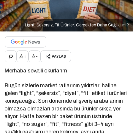
Light, Şekersiz, Fit Ürünler: Gerçekten Daha Sağlıklı mı?
+
-
PAYLAŞ
Merhaba sevgili okurlarım,
Bugün sizlerle market raflarının yıldızları haline
gelen “light”, “şekersiz”, “diyet”, “fit” etiketli ürünleri
konuşacağız. Son dönemde alışveriş arabalarının
olmazsa olmazları arasında bu ürünler sıkça yer
alıyor. Hatta bazen bir paket ürünün üstünde
“light”, “no sugar”, “fit”, “fitness” gibi 3–4 ayrı
sağlıklı çağrışım içeren kelimeyi aynı anda