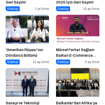
Geri Sayım!
2025 İçin Geri Sayım!
Startup
1 yıl önce
Startup
10 ay önce
“Amerikan Rüyası”nın
Mürsel Ferhat Sağlam
Dördüncü Bölümü
Balkan E-Commerce
Summit’e Konuştu
Startup
12 ay önce
Startup
5 ay önce
Sanayi ve Teknoloji
Balkanlar’dan Afrika’ya