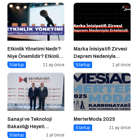
Etkinlik Yönetimi Nedir?
Marka İnisiyatifi Zirvesi
Niye Önemlidir? Etkinlik
Deprem Nedeniyle
Yönetimi Nasıl Yapılır?
Ertelendi
Startup
11 ay önce
Startup
1 yıl önce
Sanayi ve Teknoloji
MerterModa 2025
Bakanlığı Heyeti
Startup
11 ay önce
Marmara Teknokent’i
Startup
1 yıl önce