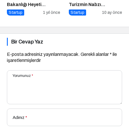
Bakanlığı Heyeti
Turizmin Nabzı
Marmara Teknokent’i
Uzakrota Dubai’de Attı
Startup
1 yıl önce
Startup
10 ay önce
Ziyaret Etti!
Bir Cevap Yaz
E-posta adresiniz yayınlanmayacak.
Gerekli alanlar
*
ile
işaretlenmişlerdir
Yorumunuz
*
Adınız
*