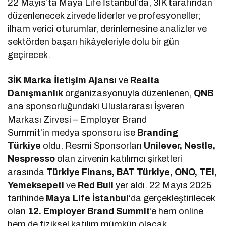
22 Mayıs’ta Maya Life İstanbul’da, 3İK tarafından
düzenlenecek zirvede liderler ve profesyoneller;
ilham verici oturumlar, derinlemesine analizler ve
sektörden başarı hikâyeleriyle dolu bir gün
geçirecek.
3İK Marka İletişim Ajansı
ve
Realta
Danışmanlık
organizasyonuyla düzenlenen,
QNB
ana sponsorluğundaki Uluslararası İşveren
Markası Zirvesi – Employer Brand
Summit’in medya sponsoru ise
Branding
Türkiye
oldu. Resmi Sponsorları
Unilever, Nestle,
Nespresso
olan zirvenin katılımcı şirketleri
arasında
Türkiye Finans, BAT Türkiye, ONO, TEI,
Yemeksepeti
ve
Red Bull
yer aldı. 22 Mayıs 2025
tarihinde
Maya Life İstanbul
‘da gerçekleştirilecek
olan
12. Employer Brand Summit
’e hem online
hem de fiziksel katılım mümkün olacak.