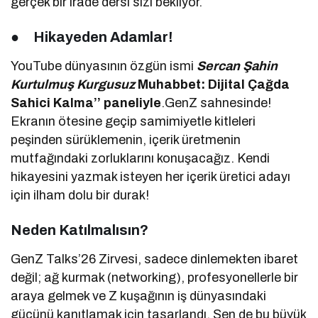
gerçek bir irade dersi sizi bekliyor.
●
Hikayeden Adamlar!
YouTube dünyasının özgün ismi
Sercan Şahin
Kurtulmuş
Kurgusuz
Muhabbet: Dijital Çağda
Sahici Kalma’’ paneliyle
.GenZ sahnesinde!
Ekranın ötesine geçip samimiyetle kitleleri
peşinden sürüklemenin, içerik üretmenin
mutfağındaki zorluklarını konuşacağız. Kendi
hikayesini yazmak isteyen her içerik üretici adayı
için ilham dolu bir durak!
Neden Katılmalısın?
GenZ Talks’26 Zirvesi, sadece dinlemekten ibaret
değil; ağ kurmak (networking), profesyonellerle bir
araya gelmek ve Z kuşağının iş dünyasındaki
gücünü kanıtlamak için tasarlandı. Sen de bu büyük