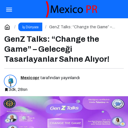
Liderlik ve Kariyer Zirvesi 2026 – Geleceğin
Liderleriyle Buluşma
Paylaş
Yorum Yap
GenZ Talks: “Change the Game” –
İş Dünyası
Geleceği Tasarlayanlar Sahne Alıyor!
GenZ Talks: “Change the
Game” – Geleceği
Tasarlayanlar Sahne Alıyor!
Mexicopr
tarafından yayınlandı
3dk, 28sn