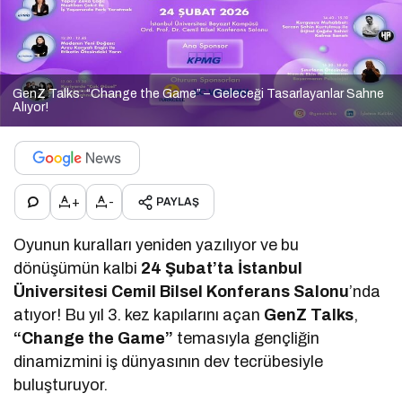
GenZ Talks: “Change the Game” – Geleceği Tasarlayanlar Sahne
Alıyor!
+
-
PAYLAŞ
Oyunun kuralları yeniden yazılıyor ve bu
dönüşümün kalbi
24 Şubat’ta İstanbul
Üniversitesi Cemil Bilsel Konferans Salonu
’nda
atıyor! Bu yıl 3. kez kapılarını açan
GenZ Talks
,
“Change the Game”
temasıyla gençliğin
dinamizmini iş dünyasının dev tecrübesiyle
buluşturuyor.