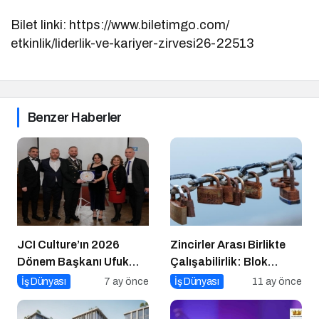
Bilet linki: https://www.biletimgo.com/
etkinlik/liderlik-ve-kariyer-
zirvesi26-22513
Benzer Haberler
JCI Culture’ın 2026
Zincirler Arası Birlikte
Dönem Başkanı Ufuk
Çalışabilirlik: Blok
Can Ay Oldu
Zincirlerin Geleceği
İş Dünyası
7 ay önce
İş Dünyası
11 ay önce