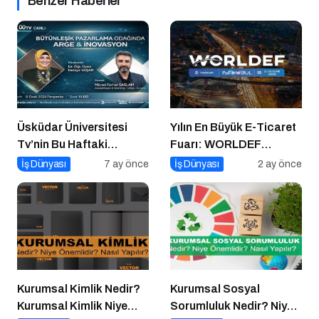
Benzer Haberler
Üsküdar Üniversitesi
Yılın En Büyük E-Ticaret
Tv’nin Bu Haftaki
Fuarı: WORLDEF
Konuğu Mürsel Ferhat
Istanbul 2026
İş Dünyası
7 ay önce
İş Dünyası
2 ay önce
Sağlam Oluyor
Kurumsal Kimlik Nedir?
Kurumsal Sosyal
Kurumsal Kimlik Niye
Sorumluluk Nedir? Niye