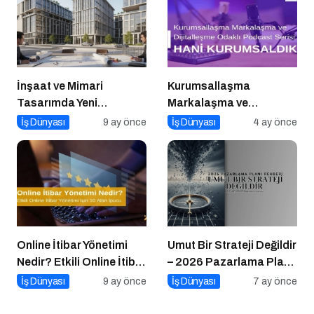
İnşaat ve Mimari
Kurumsallaşma
Tasarımda Yeni
Markalaşma ve
Standartlar Belirliyor
Dijitalleşme Odaklı
İş Dünyası
9 ay önce
İş Dünyası
4 ay önce
Podcast Serisi: Hani
Kurumsaldık
Online İtibar Yönetimi
Umut Bir Strateji Değildir
Nedir? Etkili Online İtibar
– 2026 Pazarlama Planı
Yönetimi İçin 10 Altın
Rehberi
İş Dünyası
9 ay önce
İş Dünyası
7 ay önce
İpucu