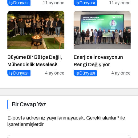
Önemlidir? Kurumsal
Önemlidir? Kurumsal
İş Dünyası
11 ay önce
İş Dünyası
11 ay önce
Kimlik Nasıl Yapılır?
Sosyal Sorumluluk Nasıl
Yapılır?
Büyüme Bir Bütçe Değil,
Enerjide İnovasyonun
Mühendislik Meselesi!
Rengi Değişiyor
İş Dünyası
4 ay önce
İş Dünyası
4 ay önce
Bir Cevap Yaz
E-posta adresiniz yayınlanmayacak.
Gerekli alanlar
*
ile
işaretlenmişlerdir