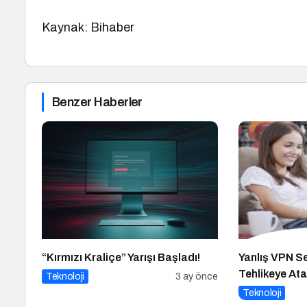
Kaynak: Bihaber
Benzer Haberler
“Kırmızı Kraliçe” Yarışı Başladı!
Yanlış VPN Seç
Tehlikeye Atab
Teknoloji
3 ay önce
Teknoloji