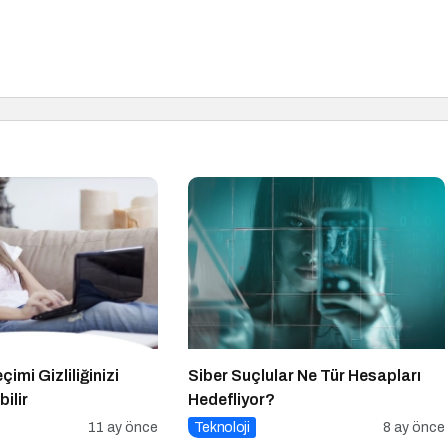
imi Gizliliğinizi
Siber Suçlular Ne Tür Hesapları
ilir
Hedefliyor?
11 ay önce
Teknoloji
8 ay önce