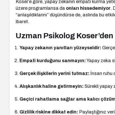
Koser’e göre, yapay zekanın empati kurma yeten
üzere programlansa da
onları hissedemiyor
. 
“anlaşıldıklarını” düşündürse de, aslında bu etk
ibaret.
Uzman Psikolog Koser’den 7
Yapay zekanın yanıtları yüzeyseldir:
Gerçek
Empati kurduğunu sanmayın:
Yapay zeka siz
Gerçek ilişkilerin yerini tutmaz:
İnsan ruhu c
Alışkanlık haline getirmeyin:
Sürekli yapay z
Geçici rahatlama sağlar ama kalıcı çözü
Gizlilik riskine dikkat edin:
Paylaştığınız veril