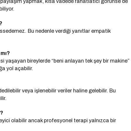
paylaşım yapmak, kısa vadede rahatlatıcı görünse de
iliyor.
?
issedemez. Bu nedenle verdiği yanıtlar empatik
.
 mı?
hissi yaşayan bireylerde “beni anlayan tek şey bir makine”
ğa yol açabilir.
lebilir veya işlenebilir veriler haline gelebilir. Bu
ir.
ü?
ici olabilir ancak profesyonel terapi yalnızca bir