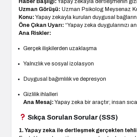
Haber Başlığı:
Yapay zekayla dertleşmenin gizli 
Uzman Görüşü:
Uzman Psikolog Meysenaz K
Konu:
Yapay zekayla kurulan duygusal bağların ps
Öne Çıkan Uyarı:
“Yapay zeka duygularınızı an
Ana Riskler:
Gerçek ilişkilerden uzaklaşma
Yalnızlık ve sosyal izolasyon
Duygusal bağımlılık ve depresyon
Gizlilik ihlalleri
Ana Mesaj:
Yapay zeka bir araçtır; insan sıca
Sıkça Sorulan Sorular (SSS)
1. Yapay zeka ile dertleşmek gerçekten tehli