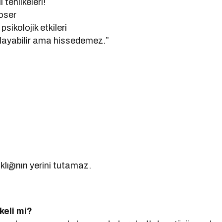
tehlikeleri!
oser
ikolojik etkileri
layabilir ama hissedemez.”
klığının yerini tutamaz.
keli mi?