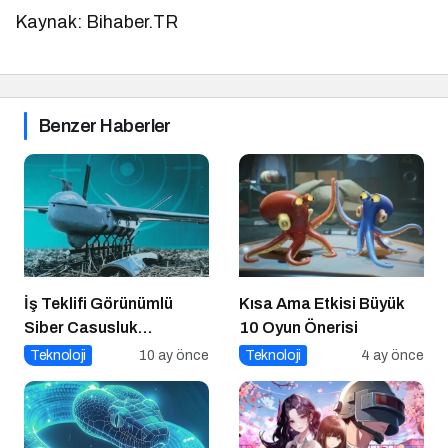
Kaynak: Bihaber.TR
Benzer Haberler
İş Teklifi Görünümlü
Kısa Ama Etkisi Büyük
Siber Casusluk
10 Oyun Önerisi
Operasyonu
Teknoloji
10 ay önce
Teknoloji
4 ay önce