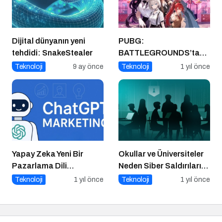
Dijital dünyanın yeni
PUBG:
tehdidi: SnakeStealer
BATTLEGROUNDS’tan
1 Nisan Şakası
Teknoloji
9 ay önce
Teknoloji
1 yıl önce
Yapay Zeka Yeni Bir
Okullar ve Üniversiteler
Pazarlama Dili
Neden Siber Saldırıların
Konuşuyor:
Hedefinde?
Teknoloji
1 yıl önce
Teknoloji
1 yıl önce
ChatGPT’nin
Güncellemeleri ve
Markalara Yönelik