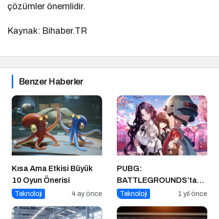
çözümler önemlidir.
Kaynak: Bihaber.TR
Benzer Haberler
Kısa Ama Etkisi Büyük
PUBG:
10 Oyun Önerisi
BATTLEGROUNDS’tan
1 Nisan Şakası
Teknoloji
4 ay önce
Teknoloji
1 yıl önce