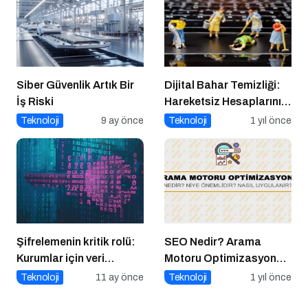
Siber Güvenlik Artık Bir
Dijital Bahar Temizliği:
İş Riski
Hareketsiz Hesaplarınızı
Temizlemenin Zamanı
Teknoloji
9 ay önce
Teknoloji
1 yıl önce
Geldi!
Şifrelemenin kritik rolü:
SEO Nedir? Arama
Kurumlar için veri
Motoru Optimizasyonu
güvenliğinin temel
Nasıl Yapılır?
Teknoloji
11 ay önce
Teknoloji
1 yıl önce
katmanı