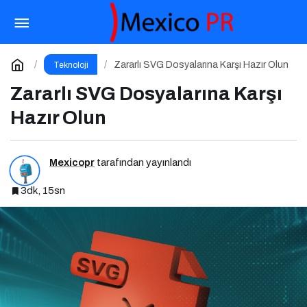
Asla Güvenme, Her Zaman Doğrula: Şirketler
İçin Parola Güvenliği Alarmı
Paylaş
Yorum Yap
Zararlı SVG Dosyalarına Karşı Hazır Olun
Teknoloji
Zararlı SVG Dosyalarına Karşı
Hazır Olun
Mexicopr
tarafından yayınlandı
3dk, 15sn