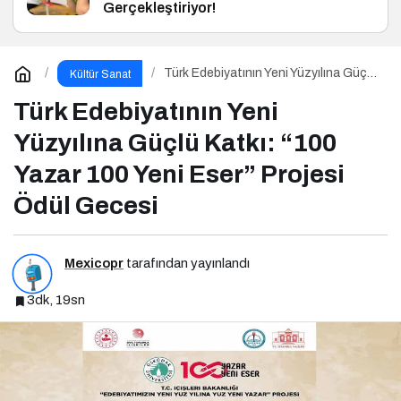
Gerçekleştiriyor!
Türk Edebiyatının Yeni Yüzyılına Güçlü
Kültür Sanat
Katkı: “100 Yazar 100 Yeni Eser”
Projesi Ödül Gecesi
Türk Edebiyatının Yeni
Yüzyılına Güçlü Katkı: “100
Yazar 100 Yeni Eser” Projesi
Ödül Gecesi
Mexicopr
tarafından yayınlandı
3dk, 19sn