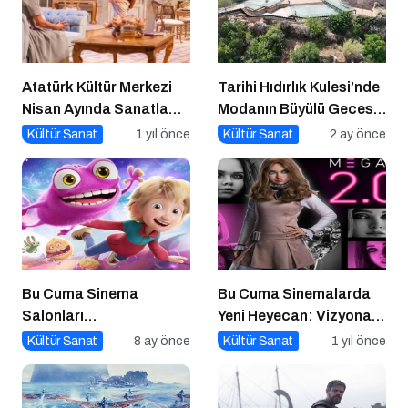
Atatürk Kültür Merkezi
Tarihi Hıdırlık Kulesi’nde
Nisan Ayında Sanatla
Modanın Büyülü Gecesi:
Dolup Taşıyor
Cihan Nacar Defilesi
Kültür Sanat
1 yıl önce
Kültür Sanat
2 ay önce
Bu Cuma Sinema
Bu Cuma Sinemalarda
Salonları
Yeni Heyecan: Vizyona
Hareketleniyor: 26 Aralık
Girecek Filmler Belli
Kültür Sanat
8 ay önce
Kültür Sanat
1 yıl önce
Vizyondaki Filmler
Oldu
Açıklandı