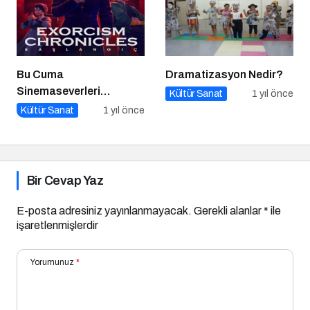
Bu Cuma
Dramatizasyon Nedir?
Sinemaseverleri
Kültür Sanat
1 yıl önce
Bekleyen Yepyeni Filmler!
Kültür Sanat
1 yıl önce
Bir Cevap Yaz
E-posta adresiniz yayınlanmayacak.
Gerekli alanlar
*
ile
işaretlenmişlerdir
Yorumunuz
*