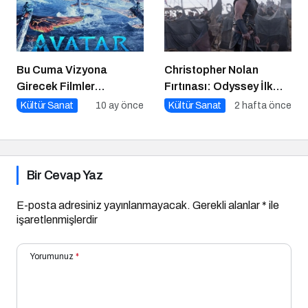
Bu Cuma Vizyona
Christopher Nolan
Girecek Filmler
Fırtınası: Odyssey İlk
Açıklandı
Hafta Sonunda Gişeyi
Kültür Sanat
10 ay önce
Kültür Sanat
2 hafta önce
Salladı!
Bir Cevap Yaz
E-posta adresiniz yayınlanmayacak.
Gerekli alanlar
*
ile
işaretlenmişlerdir
Yorumunuz
*