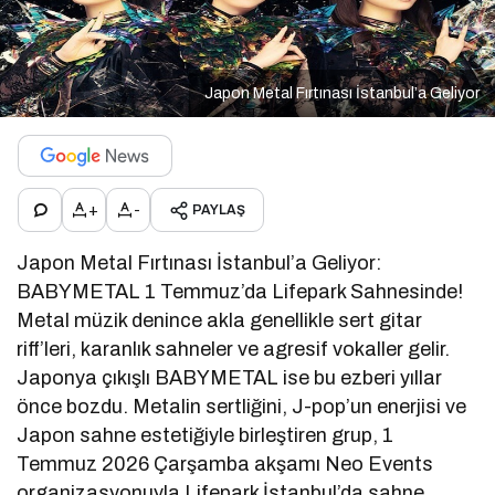
Japon Metal Fırtınası İstanbul’a Geliyor
+
-
PAYLAŞ
Japon Metal Fırtınası İstanbul’a Geliyor:
BABYMETAL 1 Temmuz’da Lifepark Sahnesinde!
Metal müzik denince akla genellikle sert gitar
riff’leri, karanlık sahneler ve agresif vokaller gelir.
Japonya çıkışlı BABYMETAL ise bu ezberi yıllar
önce bozdu. Metalin sertliğini, J-pop’un enerjisi ve
Japon sahne estetiğiyle birleştiren grup, 1
Temmuz 2026 Çarşamba akşamı Neo Events
organizasyonuyla Lifepark İstanbul’da sahne