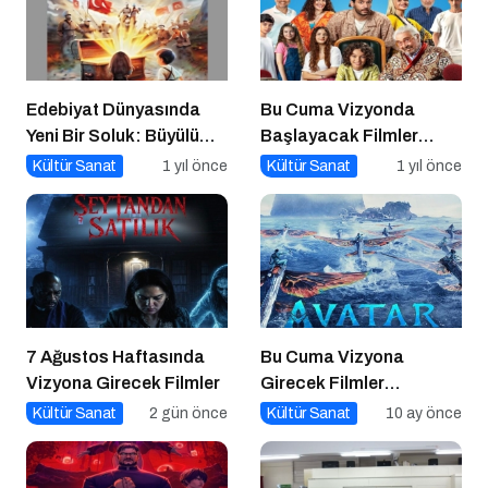
Edebiyat Dünyasında
Bu Cuma Vizyonda
Yeni Bir Soluk: Büyülü
Başlayacak Filmler
Sandık Çanakkale
Açıklandı
Kültür Sanat
1 yıl önce
Kültür Sanat
1 yıl önce
Zaferi
7 Ağustos Haftasında
Bu Cuma Vizyona
Vizyona Girecek Filmler
Girecek Filmler
Açıklandı
Kültür Sanat
2 gün önce
Kültür Sanat
10 ay önce