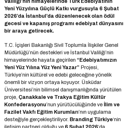
Valiliği’nin himayelerinde Türk Edebiyatının
Yeni Yüzyılına Güçlü Katkı vurgusuyla 6 Şubat
2026’da İstanbul’da düzenlenecek olan ödül
gecesi ve kapanış programı edebiyat dünyasını
bir araya getirecek.
T.C. İçişleri Bakanlığı Sivil Toplumla İlişkiler Genel
Müdürlüğü’nün destekleri ve İstanbul Valiliği’nin
himayelerinde hayata geçirilen
“Edebiyatımızın
Yeni Yüz Yılına Yüz Yeni Yazar”
Projesi,
Türkiye’nin kültürel ve edebi geleceğine yönelik
önemli bir vizyon ortaya koyuyor. Üsküdar
Üniversitesi’nin bilimsel danışmanlığında yürütülen
proje,
Çanakkale ve Trakya Eğitim Kültür
Konfederasyonu
’nun yürütücülüğünde ve
İlim ve
Fazilet Vakfı Eğitim Kurumları
’nın uygulama
desteğiyle gerçekleştiriliyor.
Branding Türkiye
‘nin
iletişim partneri olduğu ve
6 Şubat 2026
‘da